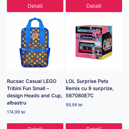
Detalii
Detalii
Rucsac Casual LEGO
LOL Surprise Pets
Tribini Fun Small –
Remix cu 9 surprize,
design Heads and Cup,
567080E7C
albastru
99,99
lei
174,99
lei