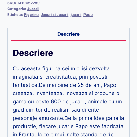
SKU:
1419652289
Categorie:
Jucarii
Etichete:
Figurine
,
Jocuri si Jucarii
,
jucarii
,
Papo
Descriere
Descriere
Cu aceasta figurina cei mici isi dezvolta
imaginatia si creativitatea, prin povesti
fantastice.De mai bine de 25 de ani, Papo
creeaza, inventeaza, inoveaza si propune o
gama cu peste 600 de jucarii, animale cu un
grad uimitor de realism sau diferite
personaje amuzante.De la prima idee pana la
productie, fiecare jucarie Papo este fabricata
in Franta, la cele mai inalte standarde de