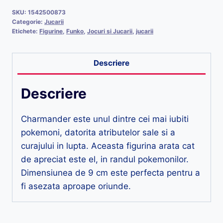
SKU:
1542500873
Categorie:
Jucarii
Etichete:
Figurine
,
Funko
,
Jocuri si Jucarii
,
jucarii
Descriere
Descriere
Charmander este unul dintre cei mai iubiti
pokemoni, datorita atributelor sale si a
curajului in lupta. Aceasta figurina arata cat
de apreciat este el, in randul pokemonilor.
Dimensiunea de 9 cm este perfecta pentru a
fi asezata aproape oriunde.