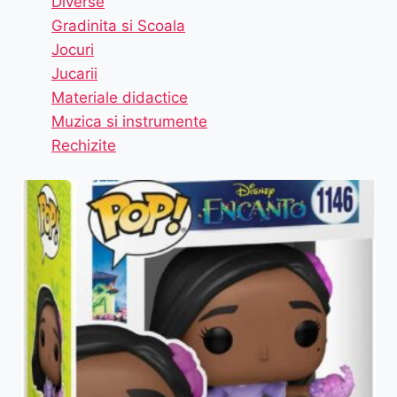
Diverse
Gradinita si Scoala
Jocuri
Jucarii
Materiale didactice
Muzica si instrumente
Rechizite