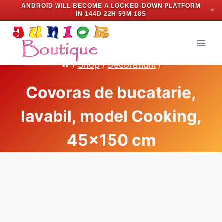
ANDROID WILL BECOME A LOCKED-DOWN PLATFORM
✕
IN
144D 22H 59M 17S
Skip
to
content
/
Shop
/
Decoratiuni
/
Covoras de bucatarie,
lavabil, model Cooking,
45×150 cm