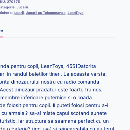
KU:
270375
ategorie:
Jucarii
tichete:
jucarii
,
Jucarii cu Telecomanda
,
LeanToys
re
anda pentru copii, LeanToys, 4551Datorita
ari in randul baietilor tineri. La aceasta varsta,
torita dinozaurului nostru cu radio comanda
n!Acest dinozaur pradator este foarte frumos,
, membre inferioare puternice si o coada
folosit pentru copii. Il puteti folosi pentru a-i
a cu armele,? sa-si miste capul scotand sunete
uristic, iar structura sa seamana perfect cu un
e o baterie? (inclusa) si reincarcabila cu ajutorul