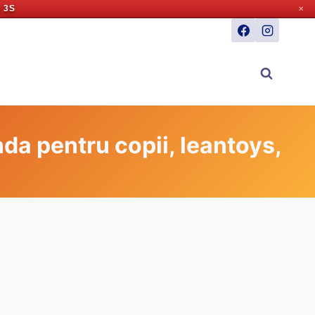
 2S
✕
nda pentru copii, leantoys,