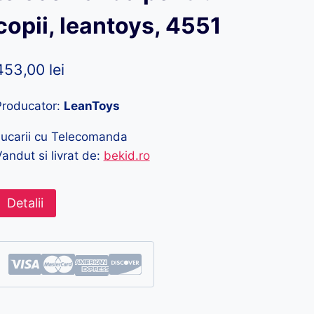
copii, leantoys, 4551
453,00
lei
Producator:
LeanToys
Jucarii cu Telecomanda
andut si livrat de:
bekid.ro
Detalii