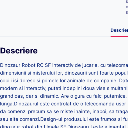
S
C
E
Descrie
Descriere
Dinozaur Robot RC SF interactiv de jucarie, cu telecom
dimensiunii si misterului lor, dinozaurii sunt foarte popul
copiii isi doresc si primele lor animale de companie. Da
modern si interactiv, puteti indeplini doua vise simulta
grandioas, dar si dinamic. Are o gura cu falci puternice
lunga.Dinozaurul este controlat de o telecomanda usor de 
da comenzi precum sa se miste inainte, inapoi, sa trag
sau alte comenzi.Design-ul produsului este frumos si fut
dinozaur robot din filmele SF.Dinozaurul este alimentat d