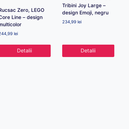
Tribini Joy Large –
Rucsac Zero, LEGO
design Emoji, negru
Core Line – design
234,99
lei
multicolor
244,99
lei
Detalii
Detalii