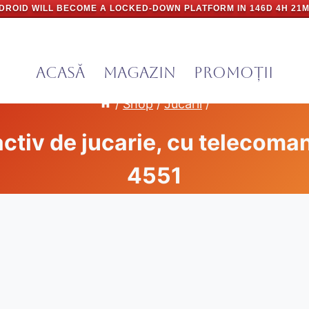
DROID WILL BECOME A LOCKED-DOWN PLATFORM IN
146D 4H 21M
Acasă
Magazin
PROMOȚII
/
Shop
/
Jucarii
/
activ de jucarie, cu telecoma
4551