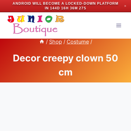
ANDROID WILL BECOME A LOCKED-DOWN PLATFORM
✕
IN
144D 16H 36M 26S
Skip
to
content
/
Shop
/
Costume
/
Decor creepy clown 50
cm