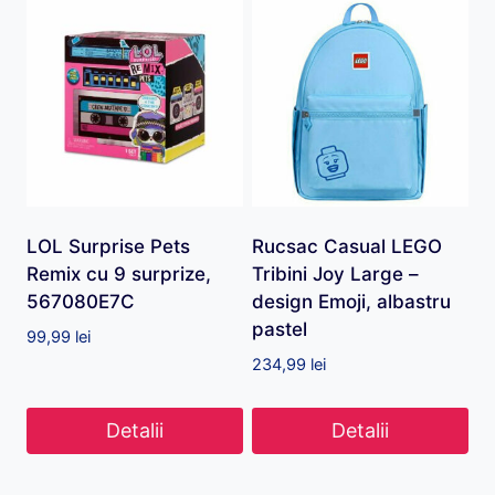
LOL Surprise Pets
Rucsac Casual LEGO
Remix cu 9 surprize,
Tribini Joy Large –
567080E7C
design Emoji, albastru
pastel
99,99
lei
234,99
lei
Detalii
Detalii