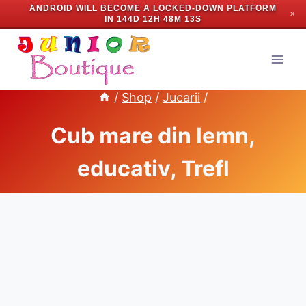
ANDROID WILL BECOME A LOCKED-DOWN PLATFORM
✕
IN
144D 12H 48M 12S
Skip
to
content
/
Shop
/
Jucarii
/
Cub mare din lemn,
educativ, Trefl