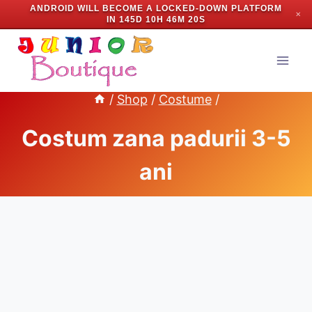
ANDROID WILL BECOME A LOCKED-DOWN PLATFORM
✕
IN
145D 10H 46M 19S
Skip
to
content
/
Shop
/
Costume
/
Costum zana padurii 3-5
ani