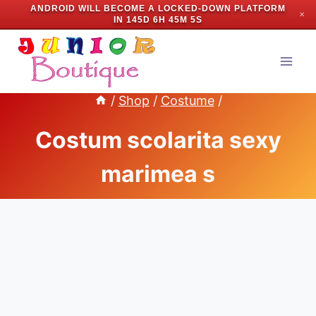
ANDROID WILL BECOME A LOCKED-DOWN PLATFORM
✕
IN
145D 6H 45M 4S
Skip
to
content
/
Shop
/
Costume
/
Costum scolarita sexy
marimea s