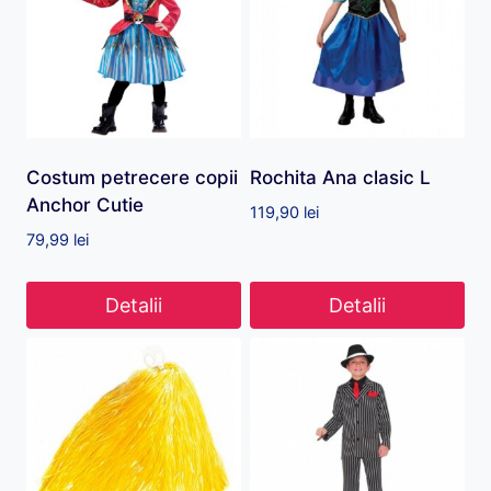
Costum petrecere copii
Rochita Ana clasic L
Anchor Cutie
119,90
lei
79,99
lei
Detalii
Detalii