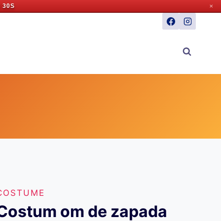
 29S
✕
COSTUME
Costum om de zapada