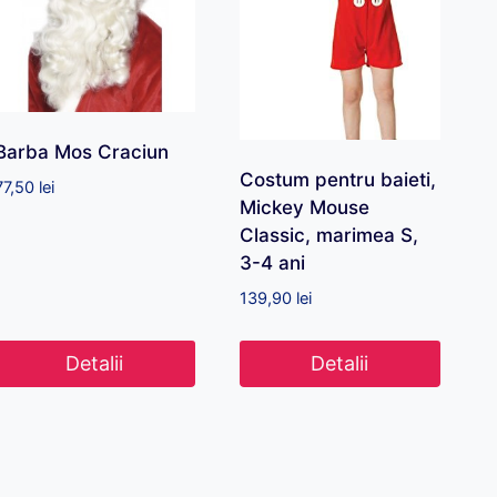
Barba Mos Craciun
Costum pentru baieti,
77,50
lei
Mickey Mouse
Classic, marimea S,
3-4 ani
139,90
lei
Detalii
Detalii