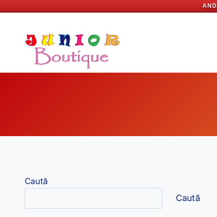
AND
Skip
to
content
Caută
Caută