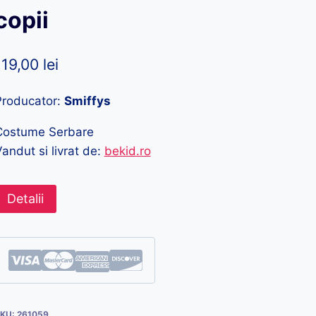
copii
119,00
lei
Producator:
Smiffys
Costume Serbare
andut si livrat de:
bekid.ro
Detalii
KU:
261059