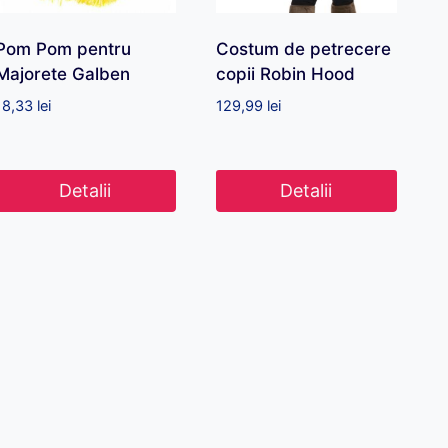
Pom Pom pentru
Costum de petrecere
Majorete Galben
copii Robin Hood
18,33
lei
129,99
lei
Detalii
Detalii