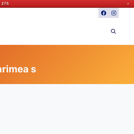
 27S
✕
arimea s