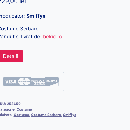
229,00
lei
Producator:
Smiffys
Costume Serbare
andut si livrat de:
bekid.ro
Detalii
KU:
258659
ategorie:
Costume
tichete:
Costume
,
Costume Serbare
,
Smiffys