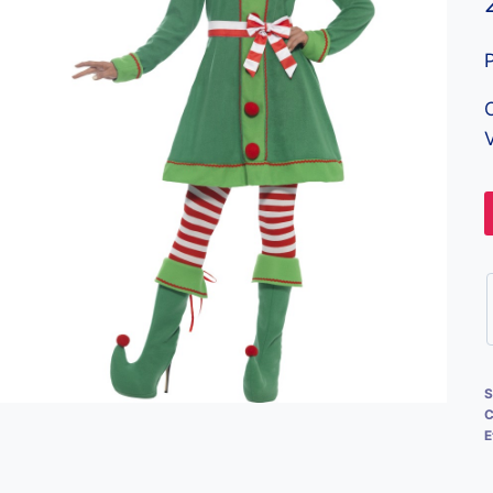
V
S
C
E