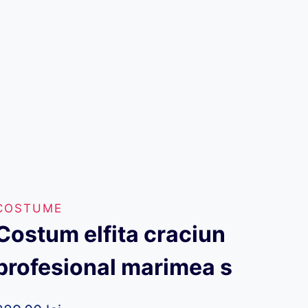
COSTUME
Costum elfita craciun
profesional marimea s