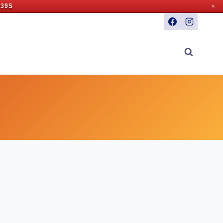
 38S
✕