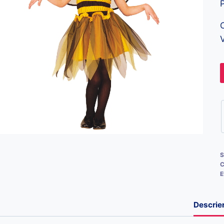
V
S
C
E
Descrie