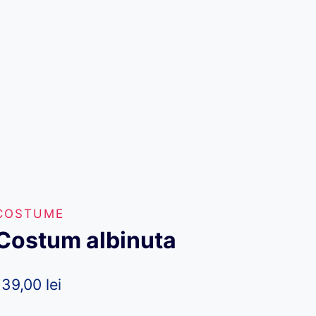
COSTUME
Costum albinuta
139,00
lei