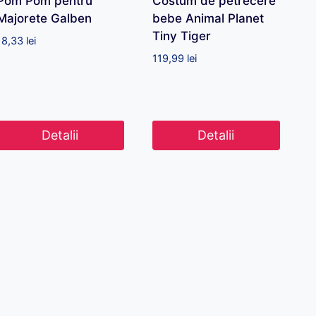
Pom Pom pentru
Costum de petrecere
Majorete Galben
bebe Animal Planet
Tiny Tiger
18,33
lei
119,99
lei
Detalii
Detalii