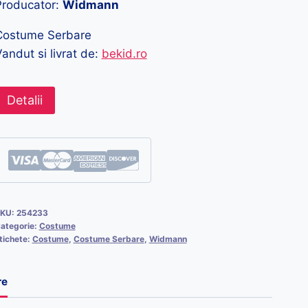
Producator:
Widmann
Costume Serbare
andut si livrat de:
bekid.ro
Detalii
KU:
254233
ategorie:
Costume
tichete:
Costume
,
Costume Serbare
,
Widmann
re