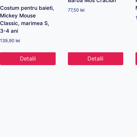
Barba Mos Craciun
Costum pentru baieti,
77,50
lei
Mickey Mouse
Classic, marimea S,
3-4 ani
139,90
lei
Detalii
Detalii