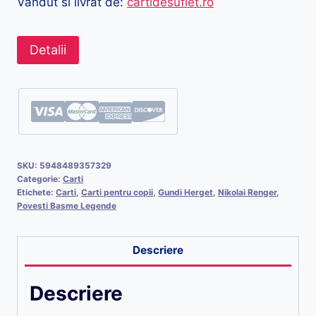
Vandut si livrat de:
cartidesuflet.ro
Detalii
SKU:
5948489357329
Categorie:
Carti
Etichete:
Carti
,
Carti pentru copii
,
Gundi Herget
,
Nikolai Renger
,
Povesti Basme Legende
Descriere
Descriere