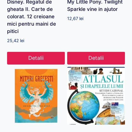
Disney. Regatul de
My Little Pony. Twilight
gheata II. Carte de
Sparkle vine in ajutor
colorat. 12 creioane
12,67
lei
mici pentru maini de
pitici
25,42
lei
Detalii
Detalii