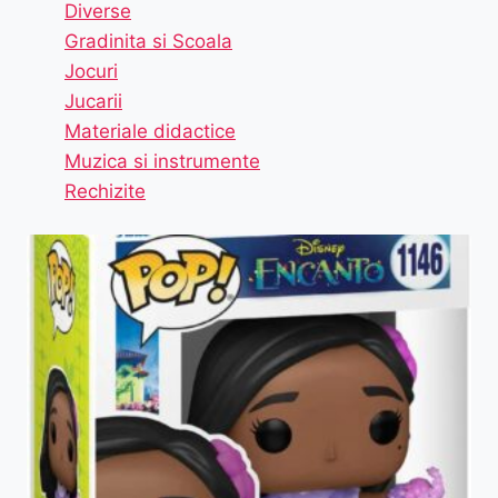
Diverse
Gradinita si Scoala
Jocuri
Jucarii
Materiale didactice
Muzica si instrumente
Rechizite