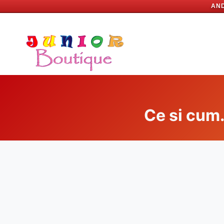
AND
Skip
to
content
Ce si cum.