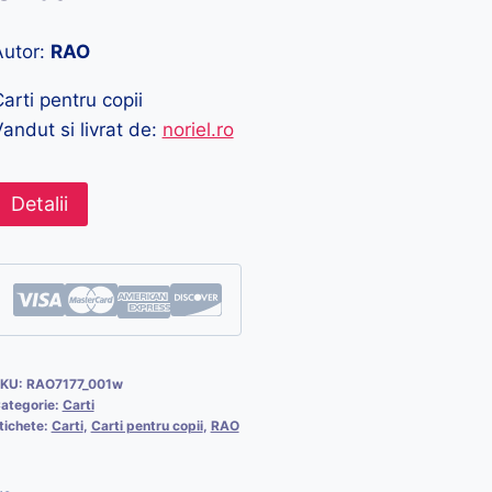
Autor:
RAO
arti pentru copii
andut si livrat de:
noriel.ro
Detalii
KU:
RAO7177_001w
ategorie:
Carti
tichete:
Carti
,
Carti pentru copii
,
RAO