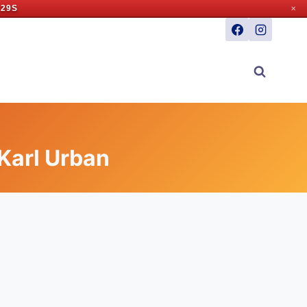
 28S
✕
 Karl Urban