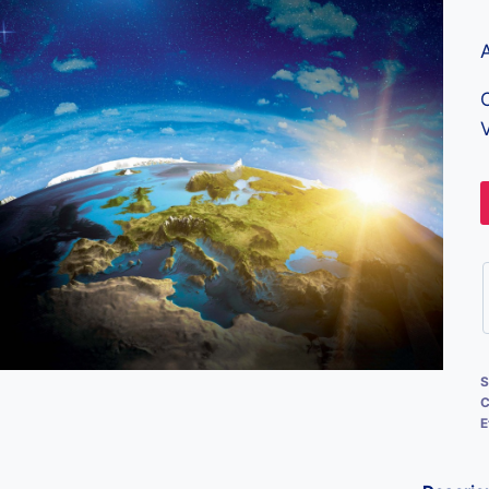
C
V
S
C
E