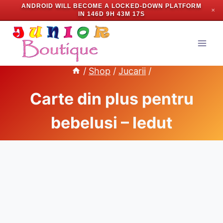
ANDROID WILL BECOME A LOCKED-DOWN PLATFORM
✕
IN
146D 9H 43M 17S
Skip
to
content
/
Shop
/
Jucarii
/
Carte din plus pentru
bebelusi – Iedut