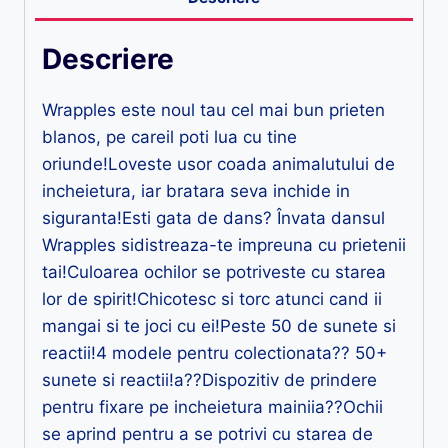
Descriere
Wrapples este noul tau cel mai bun prieten
blanos, pe careil poti lua cu tine
oriunde!Loveste usor coada animalutului de
incheietura, iar bratara seva inchide in
siguranta!Esti gata de dans? Învata dansul
Wrapples sidistreaza-te impreuna cu prietenii
tai!Culoarea ochilor se potriveste cu starea
lor de spirit!Chicotesc si torc atunci cand ii
mangai si te joci cu ei!Peste 50 de sunete si
reactii!4 modele pentru colectionata?? 50+
sunete si reactii!a??Dispozitiv de prindere
pentru fixare pe incheietura mainiia??Ochii
se aprind pentru a se potrivi cu starea de