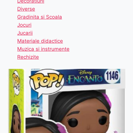
Decoratiuni
Diverse
Gradinita si Scoala
Jocuri
Jucarii
Materiale didactice
Muzica si instrumente
Rechizite