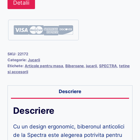
Detalii
SKU:
22172
Categorie:
Jucarii
Etichete:
Articole pentru masa
,
Biberoane
,
jucarii
,
SPECTRA
,
tetine
si accesorii
Descriere
Descriere
Cu un design ergonomic, biberonul anticolici
de la Spectra este alegerea potrivita pentru