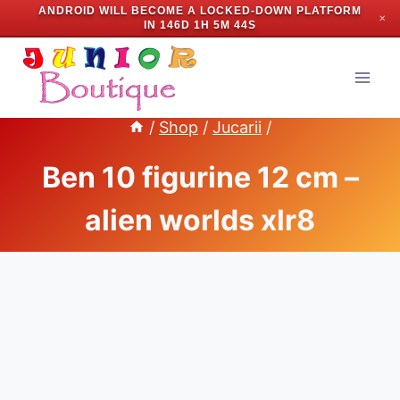
ANDROID WILL BECOME A LOCKED-DOWN PLATFORM
✕
IN
146D 1H 5M 43S
Skip
to
content
/
Shop
/
Jucarii
/
Ben 10 figurine 12 cm –
alien worlds xlr8