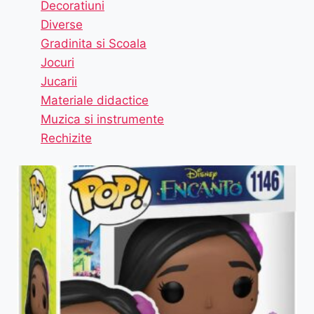
Decoratiuni
Diverse
Gradinita si Scoala
Jocuri
Jucarii
Materiale didactice
Muzica si instrumente
Rechizite