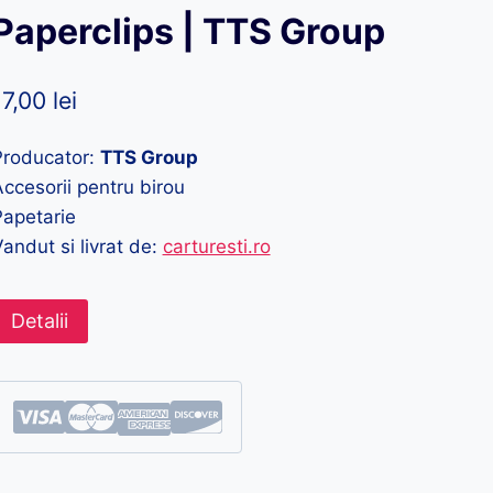
Paperclips | TTS Group
17,00
lei
Producator:
TTS Group
ccesorii pentru birou
Papetarie
andut si livrat de:
carturesti.ro
Detalii